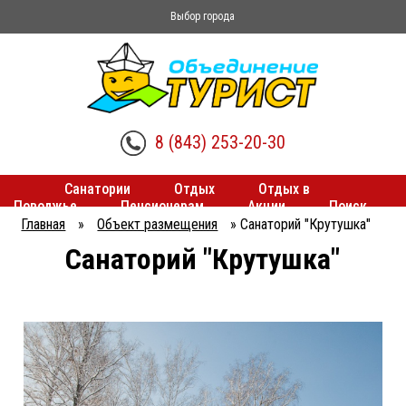
Выбор города
8 (843) 253-20-30
Санатории
Отдых
Отдых в
Поволжье
Пенсионерам
Акции
Поиск
туров
Трансферы
Главная
»
Объект размещения
»
Санаторий "Крутушка"
Санаторий "Крутушка"