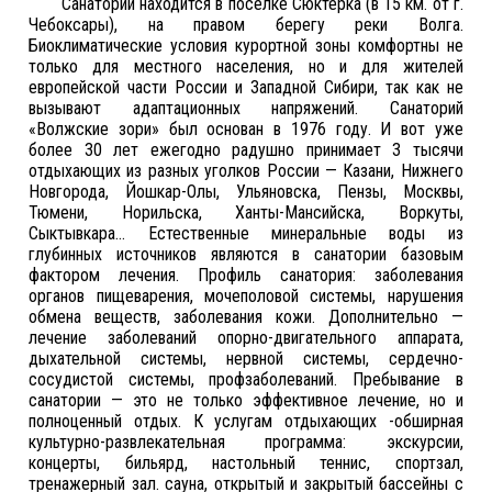
Санаторий находится в поселке Сюктерка (в 15 км. от г.
Чебоксары), на правом берегу реки Волга.
Биоклиматические условия курортной зоны комфортны не
только для местного населения, но и для жителей
европейской части России и Западной Сибири, так как не
вызывают адаптационных напряжений. Санаторий
«Волжские зори» был основан в 1976 году. И вот уже
более 30 лет ежегодно радушно принимает 3 тысячи
отдыхающих из разных уголков России — Казани, Нижнего
Новгорода, Йошкар-Олы, Ульяновска, Пензы, Москвы,
Тюмени, Норильска, Ханты-Мансийска, Воркуты,
Сыктывкара... Естественные минеральные воды из
глубинных источников являются в санатории базовым
фактором лечения. Профиль санатория: заболевания
органов пищеварения, мочеполовой системы, нарушения
обмена веществ, заболевания кожи. Дополнительно —
лечение заболеваний опорно-двигательного аппарата,
дыхательной системы, нервной системы, сердечно-
сосудистой системы, профзаболеваний. Пребывание в
санатории — это не только эффективное лечение, но и
полноценный отдых. К услугам отдыхающих -обширная
культурно-развлекательная программа: экскурсии,
концерты, бильярд, настольный теннис, спортзал,
тренажерный зал. сауна, открытый и закрытый бассейны с