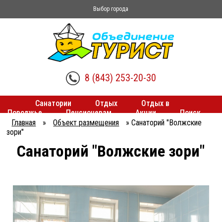
Выбор города
8 (843) 253-20-30
Санатории
Отдых
Отдых в
Поволжье
Пенсионерам
Акции
Поиск
туров
Трансферы
Главная
»
Объект размещения
»
Санаторий "Волжские
зори"
Санаторий "Волжские зори"