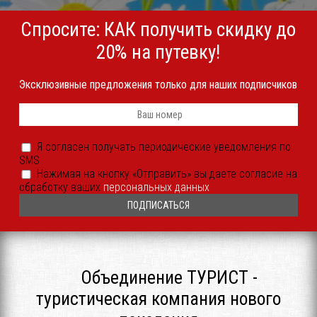
Спросите: КАК получить скидку до
20% на путевку!
Эксклюзивные предложения только для наших подписчиков
Телефон
*
Я
Я согласен получать периодические уведомления по
согласен
SMS
получать
периодические
Согласие
Нажимая на кнопку «Отправить» вы даете согласие на
уведомления
на
обработку ваших
персональных данных
SMS
обработку
или
ПДн
иным
*
способом
*
Объединение ТУРИСТ -
туристическая компания нового