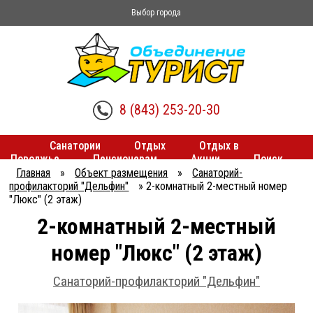
Выбор города
8 (843) 253-20-30
Санатории
Отдых
Отдых в
Поволжье
Пенсионерам
Акции
Поиск
туров
Трансферы
Главная
»
Объект размещения
»
Санаторий-
профилакторий "Дельфин"
»
2-комнатный 2-местный номер
"Люкс" (2 этаж)
2-комнатный 2-местный
номер "Люкс" (2 этаж)
Санаторий-профилакторий "Дельфин"