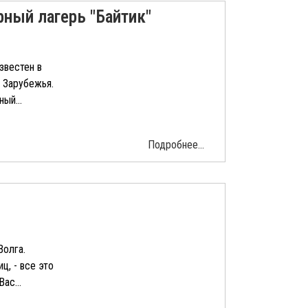
ный лагерь "Байтик"
звестен в
 Зарубежья.
ый...
Подробнее...
Волга.
ц, - все это
ас...