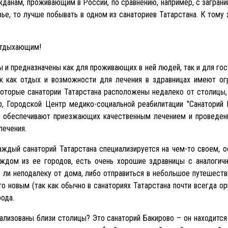
данам, проживающим в России, по сравнению, например, с заграниц
овье, то лучше побывать в одном из санаториев Татарстана. К том
отдыхающим!
 и предназначены как для проживающих в ней людей, так и для гос
ак как отдых и возможности для лечения в здравницах имеют о
которые санатории Татарстана расположены недалеко от столицы,
р, Городской Центр медико-социальной реабилитации "Санаторий К
они обеспечивают приезжающих качественным лечением и проведен
лечения.
аждый санаторий Татарстана специализируется на чем-то своем, о
аждом из ее городов, есть очень хорошие здравницы с аналогич
 ли неподалеку от дома, либо отправиться в небольшое путешествие
о новым (так как обычно в санаториях Татарстана почти всегда ор
ода.
кализованы близи столицы? Это санаторий Бакирово – он находитс