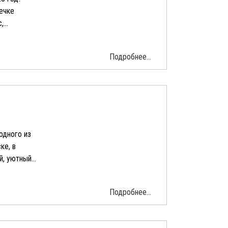
ечке
...
Подробнее...
одного из
ке, в
, уютный...
Подробнее...