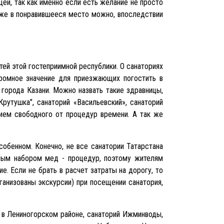
ей, так как именно если есть желание не просто
у же в понравившееся место можно, впоследствии
тей этой гостеприимной республики. О санаториях
громное значение для приезжающих погостить в
 города Казани. Можно назвать такие здравницы,
рутушка", санаторий «Васильевский», санаторий
ием свободного от процедур времени. А так же
собенном. Конечно, не все санатории Татарстана
ным набором мед - процедур, поэтому жителям
. Если не брать в расчет затраты на дорогу, то
ганизованы экскурсии) при посещении санатория,
я в Лениногорском районе, санаторий Ижминводы,