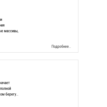
ии
ния
ые массивы,
Подробнее...
начает
 полной
м берегу...