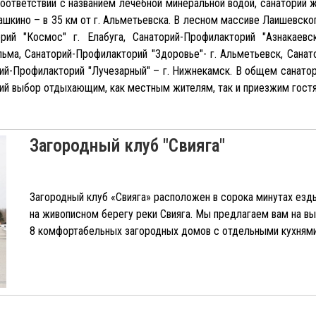
в соответствии с названием лечебной минеральной водой, санатори
ашкино – в 35 км от г. Альметьевска. В лесном массиве Лаишевск
рий "Космос" г. Елабуга, Санаторий-Профилакторий "Азнакаевск
льма, Санаторий-Профилакторий "Здоровье"- г. Альметьевск, Санат
рий-Профилакторий "Лучезарный" – г. Нижнекамск. В общем санато
ий выбор отдыхающим, как местным жителям, так и приезжим гост
Загородный клуб "Свияга"
Загородный клуб «Свияга» расположен в сорока минутах езд
на живописном берегу реки Свияга. Мы предлагаем вам на вы
8 комфортабельных загородных домов с отдельными кухнями 