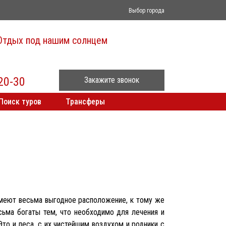
Выбор города
Отдых под нашим солнцем
20-30
Закажите звонок
Поиск туров
Трансферы
имеют весьма выгодное расположение, к тому же
сьма богаты тем, что необходимо для лечения и
Это и леса, с их чистейшим воздухом и родники с