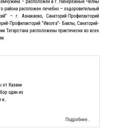
й жемчужина – расположен в г. Набережные Челны
ого района распложен лечебно – оздоровительный
ий" – г. Азнакаево, Санаторий-Профилакторий
орий-Профилакторий "Иволга"- Бавлы, Санаторий-
рии Татарстана расположены практически во всех
ям.
ы от Казани
бор один из
и...
Подробнее...