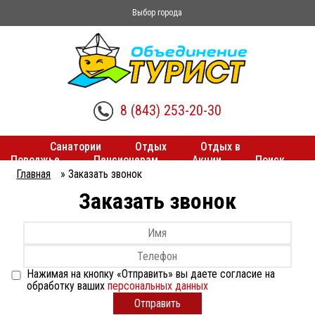
Выбор города
8 (843) 253-20-30
Санатории
Отдых
Отдых в
Поволжье
Пенсионерам
Акции
Поиск
туров
Трансферы
Главная
»
Заказать звонок
Вы
Заказать звонок
здесь
Нажимая на кнопку «Отправить» вы даете согласие на
обработку ваших
персональных данных