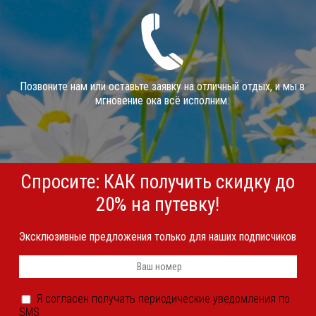
Позвоните нам или оставьте заявку на отличный отдых, и мы в
мгновение ока всё исполним.
Спросите: КАК получить скидку до
20% на путевку!
Эксклюзивные предложения только для наших подписчиков
Телефон
*
Я
Я согласен получать периодические уведомления по
согласен
SMS
получать