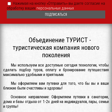
периодические
Согласие
Нажимая на кнопку «Отправить» вы даете согласие на
уведомления
на
обработку ваших
персональных данных
SMS
обработку
или
ПДн
иным
*
способом
*
Объединение ТУРИСТ -
туристическая компания нового
поколения
Мы используем все доступные сегодня технологии, чтобы
сделать подбор туров, оплату и бронирование путешествия
максимально удобными и приятными.
Мы оформляем вам путевки для того, что бы вы и ваши
близкие были счастливы и здоровы!
Основное направление: Оформляем путевки в санатории,
дома и базы отдыха от 1-2х дней на индивидуалов, пары, семьи
и группы!