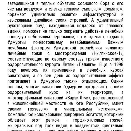
затерявшийся в теплых объятиях соснового бора с его
чистым воздухом и слегка терпким смольным ароматом,
поражает удивительно развитой инфраструктурой и
изысканным дизайном своих строений. А удивительный
рукотворный пруд, находящийся недалеко от главного
здания, поможет не только закрепить действие лечебных
процедур небольшим перерывом, но и сделает отдых в
Удмуртии по-настоящему незабываемым. Важным
лечебным фактором Удмуртской республики являются
лечебные грязи с месторождения «Нылгинское-1»,
соответствующие по своему составу грязям известного
оздоровительного курорта Литвы «Паланга». Еще в 1998
году началось их применение в лечебных курсах
санаториев, и по сей день их оздоровительный эффект
притягивает в Удмуртию тысячи отдыхающих. Одним
словом, многие санатории Удмуртии предлагают пройти
оздоровительный курс на их территории, а
многопрофильный санаторий «Варзи-Ятчи», расположенный
в живописнейшей местности на юге Республики, манит
своими грязевыми и минеральными источниками.
Комплексное использование природных богатств, которыми
обладает этот регион, - торфяно-иловых грязей,
минеральных вод трех видов и воздействие кристально