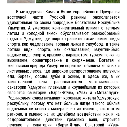
В междуречье Камы и Вятки европейского Приуралья
восточной части Русской равнины располагается
удивительная по своим природным богатствам Республика
Удмуртия. А умеренно континентальный климат с теплым
летом и холодной зимой обуславливают разнообразный
отдых в Удмуртии, где широко развиты такие зимние виды
спорта, как ледолазание, горные лыжи и сноуборд, и такие
летние виды спорта, как скалолазание, маунтин-байк,
водные виды спорта, прыжки с парашютом, туризм, гонки на
выживание, ориентирование и снаряжение. Богатая и
живописная природа Удмуртии поражает обилием хвойных и
лиственных лесов, где широкое распространение получили
ели, березы, сосны, дубы и осины, и здесь же, в их
таинственной тени, располагаются многочисленные
санатории Удмуртии, главными и крупнейшими из которых
являются санатории «Варзи-Ятчи», «Ува» и «Металлург».
Родниковым краем называют коренные жители Удмуртскую
республику, потому что нет больше нигде такого обилия
подземных питьевых и минеральных источников, как в этом
регионе, и именно на их целебном воздействии, как и на
оздоровительном действии грязевых ванн, строится
лечение в санатории «Варзи-Ятчи». Санаторий «Ува»,