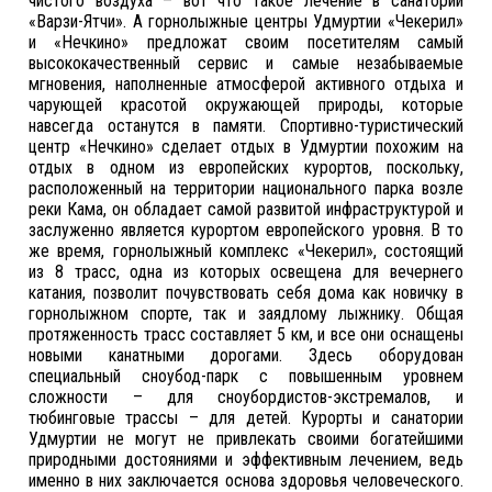
чистого воздуха – вот что такое лечение в санатории
«Варзи-Ятчи». А горнолыжные центры Удмуртии «Чекерил»
и «Нечкино» предложат своим посетителям самый
высококачественный сервис и самые незабываемые
мгновения, наполненные атмосферой активного отдыха и
чарующей красотой окружающей природы, которые
навсегда останутся в памяти. Спортивно-туристический
центр «Нечкино» сделает отдых в Удмуртии похожим на
отдых в одном из европейских курортов, поскольку,
расположенный на территории национального парка возле
реки Кама, он обладает самой развитой инфраструктурой и
заслуженно является курортом европейского уровня. В то
же время, горнолыжный комплекс «Чекерил», состоящий
из 8 трасс, одна из которых освещена для вечернего
катания, позволит почувствовать себя дома как новичку в
горнолыжном спорте, так и заядлому лыжнику. Общая
протяженность трасс составляет 5 км, и все они оснащены
новыми канатными дорогами. Здесь оборудован
специальный сноубод-парк с повышенным уровнем
сложности – для сноубордистов-экстремалов, и
тюбинговые трассы – для детей. Курорты и санатории
Удмуртии не могут не привлекать своими богатейшими
природными достояниями и эффективным лечением, ведь
именно в них заключается основа здоровья человеческого.