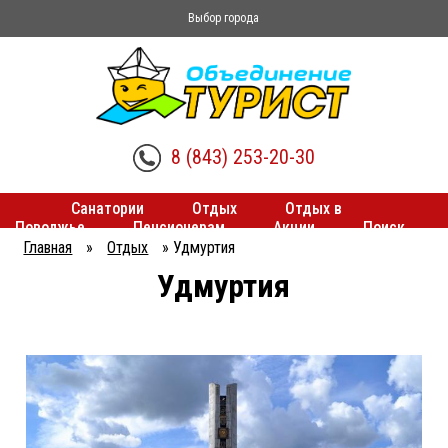
Выбор города
8 (843) 253-20-30
Санатории
Отдых
Отдых в
Поволжье
Пенсионерам
Акции
Поиск
туров
Трансферы
Главная
»
Отдых
»
Удмуртия
Вы
Удмуртия
здесь