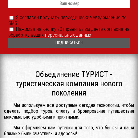
*
Я
Я согласен получать периодические уведомления по
согласен
SMS
получать
периодические
Согласие
Нажимая на кнопку «Отправить» вы даете согласие на
уведомления
на
обработку ваших
персональных данных
SMS
обработку
или
ПДн
иным
*
способом
*
Объединение ТУРИСТ -
туристическая компания нового
поколения
Мы используем все доступные сегодня технологии, чтобы
сделать подбор туров, оплату и бронирование путешествия
максимально удобными и приятными.
Мы оформляем вам путевки для того, что бы вы и ваши
близкие были счастливы и здоровы!