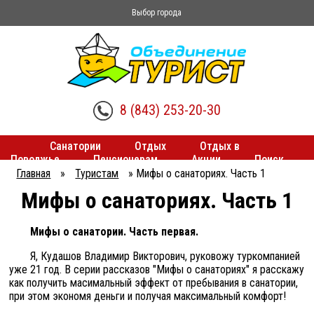
Выбор города
8 (843) 253-20-30
Санатории
Отдых
Отдых в
Поволжье
Пенсионерам
Акции
Поиск
туров
Трансферы
Главная
»
Туристам
»
Мифы о санаториях. Часть 1
Вы
Мифы о санаториях. Часть 1
здесь
Мифы о санатории. Часть первая.
Я, Кудашов Владимир Викторович, руковожу туркомпанией
уже 21 год. В серии рассказов "Мифы о санаториях" я расскажу
как получить масимальный эффект от пребывания в санатории,
при этом экономя деньги и получая максимальный комфорт!