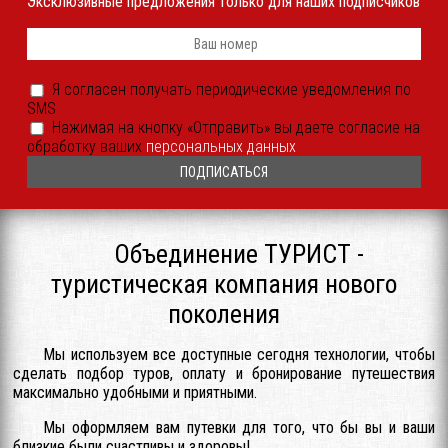
Эксклюзивные предложения только для наших подписчиков
Телефон
*
Я
Я согласен получать периодические уведомления по
согласен
SMS
получать
периодические
Согласие
Нажимая на кнопку «Отправить» вы даете согласие на
уведомления
на
обработку ваших
персональных данных
SMS
обработку
или
ПДн
иным
*
способом
*
Объединение ТУРИСТ -
туристическая компания нового
поколения
Мы используем все доступные сегодня технологии, чтобы
сделать подбор туров, оплату и бронирование путешествия
максимально удобными и приятными.
Мы оформляем вам путевки для того, что бы вы и ваши
близкие были счастливы и здоровы!